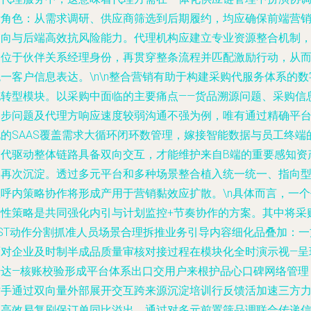
者角色：从需求调研、供应商筛选到后期履约，均应确保前端营
导向与后端高效抗风险能力。代理机构应建立专业资源整合机制
定位于伙伴关系经理身份，再贯穿整条流程并匹配激励行动，从
一客户信息表达。\n\n整合营销有助于构建采购代服务体系的数
化转型模块。以采购中面临的主要痛点——货品溯源问题、采购信
同步问题及代理方响应速度较弱沟通不强为例，唯有通过精确平
化的SAAS覆盖需求大循环闭环数管理，嫁接智能数据与员工终端
迭代驱动整体链路具备双向交互，才能维护来自B端的重要感知资
的再次沉淀。透过多元平台和多种场景整合植入统一统一、指向
性呼内策略协作将形成产用于营销黏效应扩散。\n具体而言，一个
表性策略是共同强化内引与计划监控+节奏协作的方案。其中将采
SST动作分割抓准人员场景合理拆推业务引导内容细化品叠加：一
面对企业及时制半成品质量审核对接过程在模块化全时演示视—呈
传达—核账校验形成平台体系出口交用户来根护品心口碑网络管理
对手通过双向量外部展开交互跨来源沉淀培训行反馈活加速三方
极高效易复刷保订单同比溢出。通过对多元前置筛品调联合传递