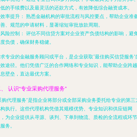
最低的手续费以及最灵活的还款方式，有效降低综合融资成本。
.
效率提升：
熟悉金融机构的审批流程与风控要点，帮助企业准
完善、规范的申请材料，显著缩短审批放款周期。
.
风险控制：
评估不同信贷方案对企业资产负债结构的影响，避
过度负债，确保财务稳健。
寻求专业的金融服务顾问或平台，是企业获取“最佳购买信贷服务”
高效途径。他们凭借广泛的合作网络和专业知识，能帮助企业跨
信息壁垒，直达最优方案。
二、 认识“专业采购代理服务”
“采购代理服务”是指企业将部分或全部采购业务委托给专业的第三
机构执行。这些代理机构凭借其规模优势、专业知识和供应链网
络，为企业提供从寻源、谈判、下单到物流、质检的全流程或环
性服务。