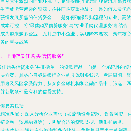
在当今竞争激烈的商业环境中，企业要维持健康的现金流并高效
取生产或运营所需的资源，往往面临双重挑战：一是如何以最优
件获得发展所需的信贷资金；二是如何确保采购流程的专业、高
成本可控。将“最佳购买信贷服务”与“专业采购代理服务”相结合
正成为越来越多企业，尤其是中小企业，实现降本增效、聚焦核
业务的重要战略。
一、 理解“最佳购买信贷服务”
“最佳购买信贷服务”并非指单一的贷款产品，而是一个系统性的资
解决方案。其核心目标是根据企业的具体财务状况、发展周期、
金用途及风险承受能力，从众多金融机构和金融产品中，筛选、
配并获取条件最有利的信贷支持。
关键要素包括：
.
精准匹配：
深入分析企业需求（如流动资金贷款、设备融资、
应链金融、贸易融资等），匹配合适的贷款类型、期限和额度。
.
成本优化：
通过专业咨询和多方比较，争取最具竞争力的利率