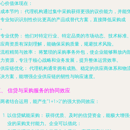
核心价值体现在：
.
成本节约：
代理机构通过集中采购获得更强的议价能力，并能
借专业知识识别性价比更高的产品或替代方案，直接降低采购成
本。
.
专业优势：
他们对特定行业、特定品类的市场动态、技术标准
供应商资质有深刻理解，能确保采购质量，规避技术风险。
.
流程精简与效率：
将繁琐的采购事务外包，使企业能够释放内
人力资源，专注于核心战略和业务发展，提升整体运营效率。
.
供应链优化：
代理机构通常拥有成熟、稳定的供应商体系和物
解决方案，能增强企业供应链的韧性与响应速度。
三、 信贷与采购服务的协同效应
两者结合运用，能产生“1+1>2”的强大协同效应：
以信贷赋能采购：
获得优质、及时的信贷资金，能极大增强
业的采购支付能力。企业可以借此：